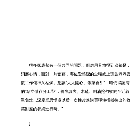
很多家庭都有一個共同的問題：廚房用具放得到處都是
消磨心情，面對一片狼藉，哪位愛整潔的全職或上班族媽媽愿
復工作傷神又枯燥。想讓“太太開心、飯菜香甜”，咱們得認
的“站立儲存分工帶”，將烹調夾、木鏟、劃油挖勺收納至近
重負灶…深度反思慢處以后一次性改進購買彈性插板拉出的收
笑對座的餐桌進行時。”
}