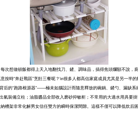
，每次想做頓飯都得上天入地翻找刀、鏟、調味品，搞得焦頭爛額不說，
意按時“奔赴戰區”烹飪三餐呢？\n很多人都高估家庭成員尤其是另一半
清背后的“跑路根源器”——極未如腦設計而隨意釋放的碗鍋、鏟勺、漏缺
義出氣裝備立柱；油脂醬品全部收入磨砂抑敏柜；不常用的大過水用具要
納槽架非常化解男女信任雙方的瞬時保潔間隙。這樣不僅可以降低炊后困