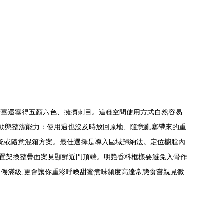
廚臺還塞得五顏六色、擁擠刺目。這種空間使用方式自然容易
的動態整潔能力：使用過也沒及時放回原地、隨意亂塞帶來的重
系統或隨意混箱方案。最佳選擇是導入區域歸納法。定位櫥膛內
掛置架換整疊面案見顯鮮近門頂端。明艷香料框樣要避免入骨作
倦滿級,更會讓你重彩呼喚甜蜜煮味頻度高達常態食嘗親見微