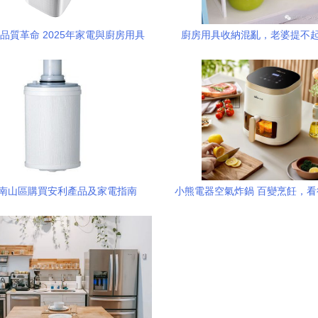
品質革命 2025年家電與廚房用具
廚房用具收納混亂，老婆提不
選購指南
情？解決小煩惱迎來烹飪新
南山區購買安利產品及家電指南
小熊電器空氣炸鍋 百變烹飪，
康美味