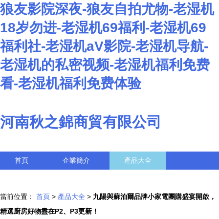
狼友影院深夜-狼友自拍尤物-老湿机
18岁勿进-老湿机69福利-老湿机69
福利社-老湿机aV影院-老湿机导航-
老湿机的私密视频-老湿机福利免费
看-老湿机福利免费体验
河南秋之錦商貿有限公司
首頁
企業簡介
產品大全
聯系我們
企業信息
訪客留言
當前位置：
首頁
>
產品大全
>
九陽與蘇泊爾品牌小家電團購盛宴開啟，
精選廚房好物盡在P2、P3更新！