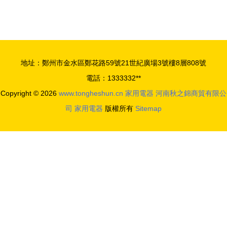
從產品到店
暖器 現代
鋪，一站式
家居取暖與
廚房解決方
廚房電暖設
案
備新選擇
地址：鄭州市金水區鄭花路59號21世紀廣場3號樓8層808號
電話：1333332**
Copyright © 2026
www.tongheshun.cn
家用電器
河南秋之錦商貿有限公
司
家用電器
版權所有
Sitemap