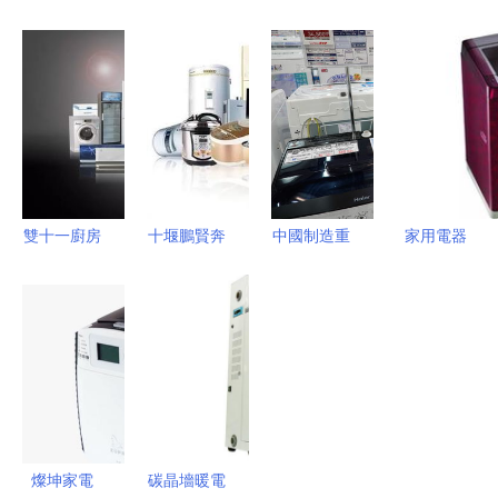
能家電藍色
電之王 方
矢量細線家
入航運物流
風暴 智趣
太的崛起與
電圖標的設
企業 家電
廚房，樂享
引領
計與應用
企業混改加
生活
速
雙十一廚房
十堰鵬賢奔
中國制造重
家用電器
利器狂歡
馳店邀您燃
塑廚房 國
科技時代下
淘寶、天
爆這個夏
產家電如何
的智能生活
貓、京東與
天！解鎖品
改寫日本市
新體驗
騰訊廣點通
質生活的雙
場版圖
廣告策略解
重奏
析
燦坤家電
碳晶墻暖電