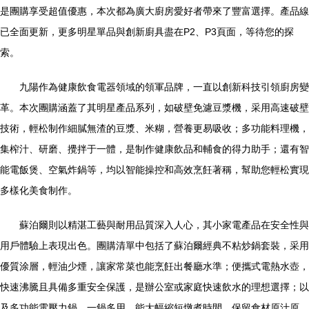
是團購享受超值優惠，本次都為廣大廚房愛好者帶來了豐富選擇。產品線
已全面更新，更多明星單品與創新廚具盡在P2、P3頁面，等待您的探
索。
九陽作為健康飲食電器領域的領軍品牌，一直以創新科技引領廚房變
革。本次團購涵蓋了其明星產品系列，如破壁免濾豆漿機，采用高速破壁
技術，輕松制作細膩無渣的豆漿、米糊，營養更易吸收；多功能料理機，
集榨汁、研磨、攪拌于一體，是制作健康飲品和輔食的得力助手；還有智
能電飯煲、空氣炸鍋等，均以智能操控和高效烹飪著稱，幫助您輕松實現
多樣化美食制作。
蘇泊爾則以精湛工藝與耐用品質深入人心，其小家電產品在安全性與
用戶體驗上表現出色。團購清單中包括了蘇泊爾經典不粘炒鍋套裝，采用
優質涂層，輕油少煙，讓家常菜也能烹飪出餐廳水準；便攜式電熱水壺，
快速沸騰且具備多重安全保護，是辦公室或家庭快速飲水的理想選擇；以
及多功能電壓力鍋，一鍋多用，能大幅縮短燉煮時間，保留食材原汁原