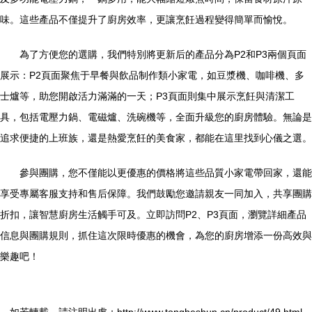
味。這些產品不僅提升了廚房效率，更讓烹飪過程變得簡單而愉悅。
為了方便您的選購，我們特別將更新后的產品分為P2和P3兩個頁面
展示：P2頁面聚焦于早餐與飲品制作類小家電，如豆漿機、咖啡機、多
士爐等，助您開啟活力滿滿的一天；P3頁面則集中展示烹飪與清潔工
具，包括電壓力鍋、電磁爐、洗碗機等，全面升級您的廚房體驗。無論是
追求便捷的上班族，還是熱愛烹飪的美食家，都能在這里找到心儀之選。
參與團購，您不僅能以更優惠的價格將這些品質小家電帶回家，還能
享受專屬客服支持和售后保障。我們鼓勵您邀請親友一同加入，共享團購
折扣，讓智慧廚房生活觸手可及。立即訪問P2、P3頁面，瀏覽詳細產品
信息與團購規則，抓住這次限時優惠的機會，為您的廚房增添一份高效與
樂趣吧！